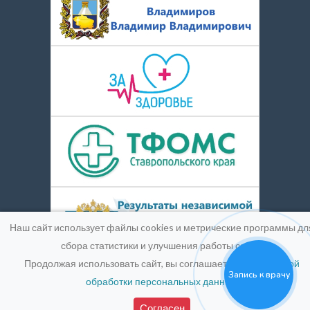
Наш сайт использует файлы cookies и метрические программы дл
сбора статистики и улучшения работы сайта.
Продолжая использовать сайт, вы соглашаетесь с
Политикой
Запись к врачу
обработки персональных данных
.
© 2016-2026
Medpic LLC.
Лицензия:
ЛО-26-01-004900 от
25 марта 2019 г.
Согласен