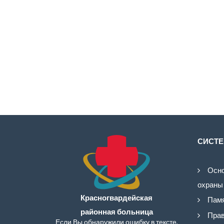
СИСТЕ
Осно
охраны
Красногвардейская
Памя
районная больница
Прав
Если Вы обнаружили ошибку в тексте,