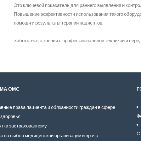
Это ключевой показатель для раннего выявления и контро
Повышение эффективности использования такого оборуд
помощи и результаты терапии пациентов.
Заботьтесь о зрении с профессиональной техникой и пер
МА ОМС
Г
вные права пациента и обязанности граждан в сфере
Ф
 здоровья
тка застрахованному
С
о на выбор медицинской организации и врача