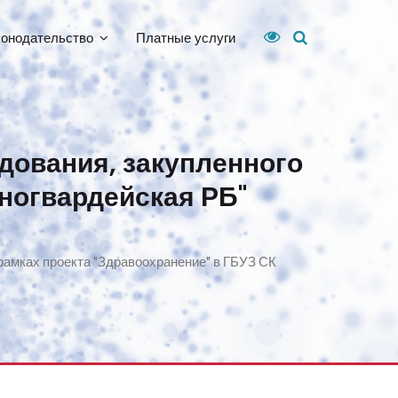
конодательство
Платные услуги
дования, закупленного
сногвардейская РБ"
рамках проекта "Здравоохранение" в ГБУЗ СК