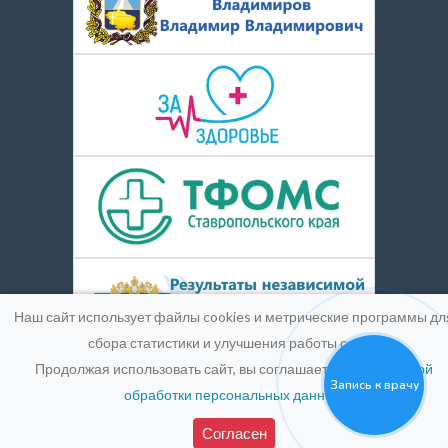
Наш сайт использует файлы cookies и метрические программы дл
сбора статистики и улучшения работы сайта.
Продолжая использовать сайт, вы соглашаетесь с
Политикой
Запись к врачу
обработки персональных данных
.
© 2016-2026
Medpic LLC.
Лицензия:
ЛО-26-01-004900 от
25 марта 2019 г.
Согласен