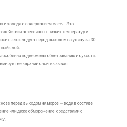
а и холода с содержанием масел. Это
здействия агрессивных низких температур и
носить его следует перед выходом на улицу за 30–
тный слой.
оны особенно подвержены обветриванию и сухости.
вмирует её верхний слой, вызывая
снове перед выходом на мороз — вода в составе
ение или даже обморожение, средствами с
ожу.