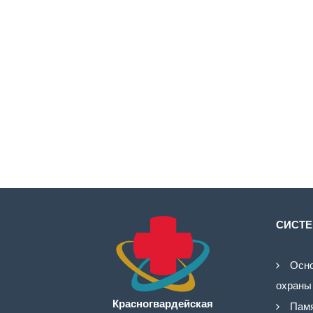
СИСТЕ
Осно
охраны
Красногвардейская
Памя