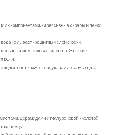
ими компонентами. Агрессивные скрабы и пенки
 вода «смывает» защитный слой с кожи.
спользованием нежных пилингов. Жёсткие
р кожи.
 и подготовят кожу к следующему этапу ухода.
маслами, церамидами и гиалуроновой кислотой.
тают кожу.
ной крем или маска обеспечат дополнительное