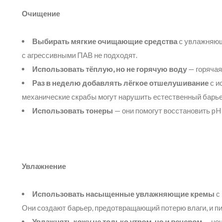
Очищение
Выбирать мягкие очищающие средства
с увлажняющ
с агрессивными ПАВ не подходят.
Использовать тёплую, но не горячую воду
— горячая
Раз в неделю добавлять лёгкое отшелушивание
с и
механические скрабы могут нарушить естественный барье
Использовать тонеры
— они помогут восстановить pH
Увлажнение
Использовать насыщенные увлажняющие кремы
с 
Они создают барьер, предотвращающий потерю влаги, и пи
Увлажнять кожу не только утром, но и вечером
— ноч