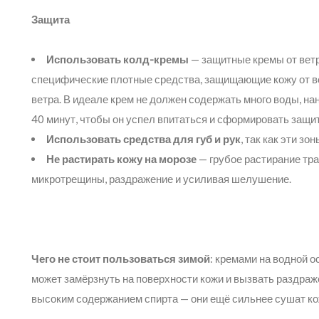
Защита
Использовать колд-кремы
— защитные кремы от ветр
специфические плотные средства, защищающие кожу от во
ветра. В идеале крем не должен содержать много воды, на
40 минут, чтобы он успел впитаться и сформировать защи
Использовать средства для губ и рук
, так как эти з
Не растирать кожу на морозе
— грубое растирание тра
микротрещины, раздражение и усиливая шелушение.
Чего не стоит пользоваться зимой
: кремами на водной о
может замёрзнуть на поверхности кожи и вызвать раздраж
высоким содержанием спирта — они ещё сильнее сушат к