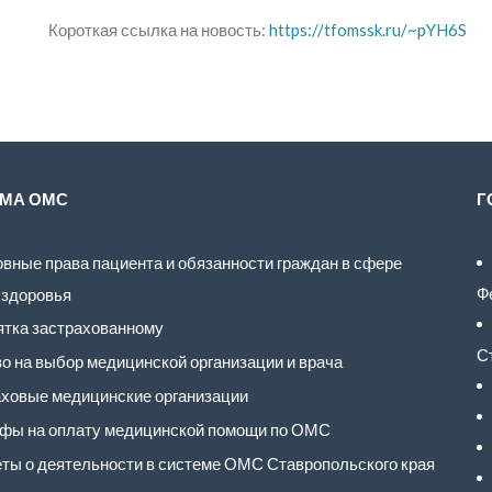
Короткая ссылка на новость:
https://tfomssk.ru/~pYH6S
МА ОМС
Г
вные права пациента и обязанности граждан в сфере
Ф
 здоровья
тка застрахованному
С
о на выбор медицинской организации и врача
ховые медицинские организации
фы на оплату медицинской помощи по ОМС
ты о деятельности в системе ОМС Ставропольского края