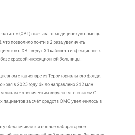
епатитом (ХВГ) оказывают медицинскую помощь
, что позволило почти в 2 раза увеличить
пациентов с ХВГ ведут 34 кабинета инфекционных
а базе краевой инфекционной больницы.
дневном стационаре из Территориального фонда
о края в 2025 году было направлено 212 млн
ным лицам с хроническим вирусным гепатитом С
х пациентов за счёт средств ОМС увеличилось в
енту обеспечивается полное лабораторное
кий анализ крови, общий анализ мочи. До начала