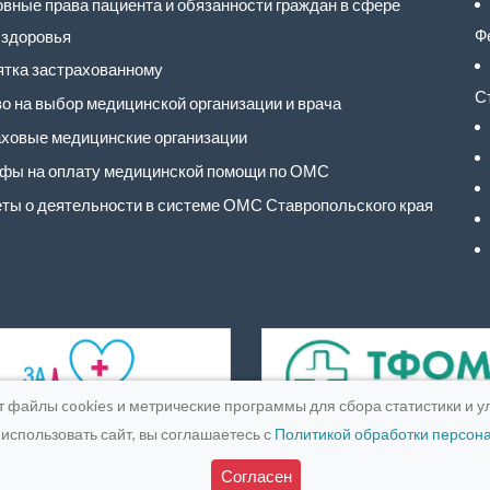
вные права пациента и обязанности граждан в сфере
Ф
 здоровья
тка застрахованному
С
о на выбор медицинской организации и врача
ховые медицинские организации
фы на оплату медицинской помощи по ОМС
ты о деятельности в системе ОМС Ставропольского края
т файлы cookies и метрические программы для сбора статистики и у
использовать сайт, вы соглашаетесь с
Политикой обработки персон
16-2026
Medpic LLC.
Лицензия:
ЛО-26-01-004900 от 25 марта 20
Согласен