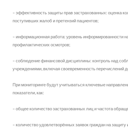
– эффективность защиты прав застрахованных: оценка ко
поступивших жалоб и претензий пациентов;
– информационная работа: уровень информированности н
профилактических осмотров;
– соблюдение финансовой дисциплины: контроль над соб
учреждениями, включая своевременность перечислений д
При мониторинге будут учитываться ключевые направлен
показатели, как:
– общее количество застрахованных лиц и частота обраще
– количество удовлетворённых заявок граждан на защиту 