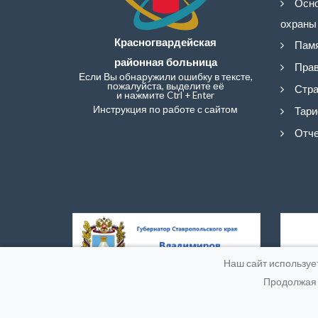
Осно
охраны
Красногвардейская
Памя
районная больница
Прав
Если Вы обнаружили ошибку в тексте,
пожалуйста, выделите её
Стра
и нажмите Ctrl + Enter
Инструкция по работе с сайтом
Тари
Отче
Наш сайт используе
Продолжая 
© 20