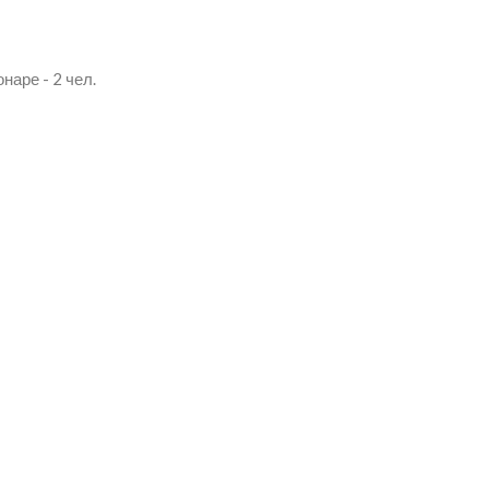
онаре
-
2 чел.