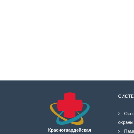
СИСТЕ
Осно
охраны
Красногвардейская
Памя