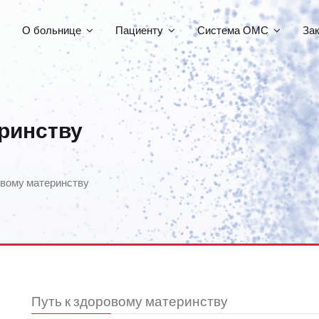
О больнице
Пациенту
Система ОМС
За
еринству
овому материнству
Путь к здоровому материнству