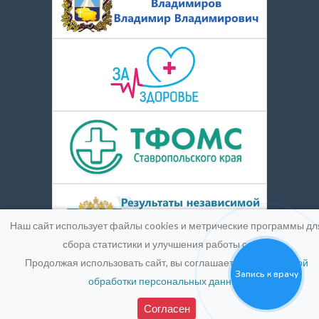
Наш сайт использует файлы cookies и метрические программы дл
сбора статистики и улучшения работы сайта.
Продолжая использовать сайт, вы соглашаетесь с
Политикой
Запись к врачу
обработки персональных данных
.
© 2016-2026
Medpic LLC.
Лицензия:
ЛО-26-01-004900 от
25 марта 2019 г.
Согласен