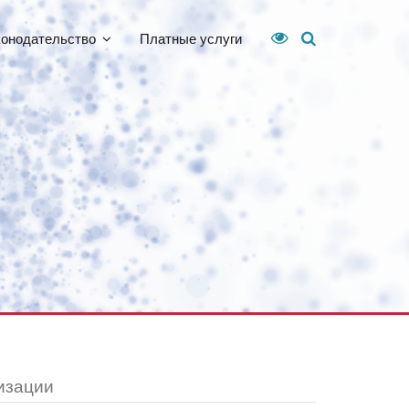
конодательство
Платные услуги
изации