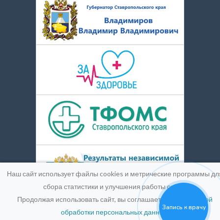
Наш сайт использует файлы cookies и метрические программы дл
сбора статистики и улучшения работы сайта.
Продолжая использовать сайт, вы соглашаетесь с
Политикой
Запись к врачу
обработки персональных данных
.
© 2016-2026
Medpic LLC.
Лицензия:
ЛО-26-01-004900 от