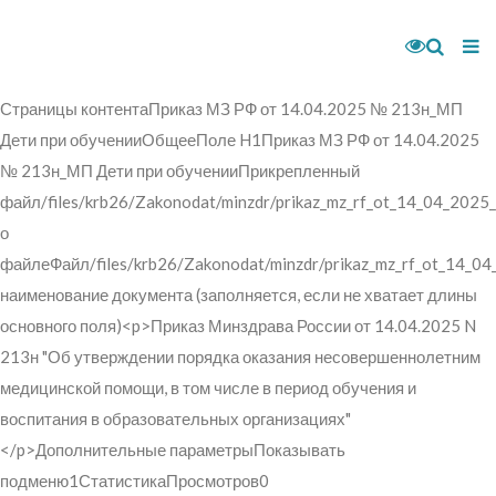
Страницы контентаПриказ МЗ РФ от 14.04.2025 № 213н_МП
Дети при обученииОбщееПоле H1Приказ МЗ РФ от 14.04.2025
№ 213н_МП Дети при обученииПрикрепленный
файл/files/krb26/Zakonodat/minzdr/prikaz_mz_rf_ot_14_04_2025
о
файлеФайл/files/krb26/Zakonodat/minzdr/prikaz_mz_rf_ot_14_04
наименование документа (заполняется, если не хватает длины
основного поля)<p>Приказ Минздрава России от 14.04.2025 N
213н "Об утверждении порядка оказания несовершеннолетним
медицинской помощи, в том числе в период обучения и
воспитания в образовательных организациях"
</p>Дополнительные параметрыПоказывать
подменю1СтатистикаПросмотров0