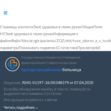
Страницы контентаТвоё здоровье в твоих рукахОбщееПоле
H1Твоё здоровье в твоих рукахИнформация о
файлеФайл/files/arzgir/pacientu/ZOZ/shit/tvoe_zdorov_e_v_tvo
параметрыПоказывать подменю1СтатистикаПросмотров0
Государственное Бюджетное Учреждение
Здавоохранения Ставропольского края
Арзгирская районная
больница
Лицензия:
Л041-01197-26/00348379 от 07.04.2020
Если Вы обнаружили ошибку в тексте, пожалуйста,
выделите её и нажмите Ctrl+Enter
Инструкция по работе с сайтом
Читать подробнее→