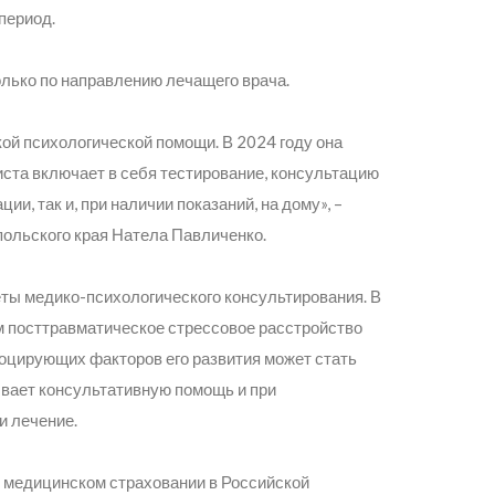
период.
лько по направлению лечащего врача.
й психологической помощи. В 2024 году она
иста включает в себя тестирование, консультацию
ии, так и, при наличии показаний, на дому»
, –
ольского края Натела Павличенко.
еты медико-психологического консультирования. В
м посттравматическое стрессовое расстройство
оцирующих факторов его развития может стать
ывает консультативную помощь и при
и лечение.
 медицинском страховании в Российской