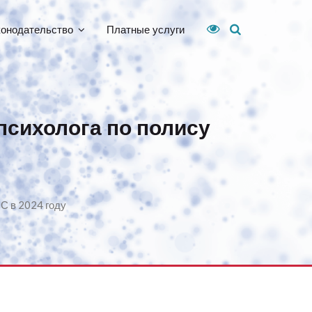
конодательство
Платные услуги
психолога по полису
С в 2024 году