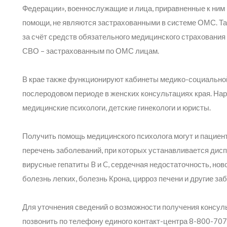
Федерации», военнослужащие и лица, приравненные к ним 
помощи, не являются застрахованными в системе ОМС. Та
за счёт средств обязательного медицинского страховани
СВО – застрахованным по ОМС лицам.
В крае также функционируют кабинеты медико-социально
послеродовом периоде в женских консультациях края. На
медицинские психологи, детские гинекологи и юристы.
Получить помощь медицинского психолога могут и пациен
перечень заболеваний, при которых устанавливается дис
вирусные гепатиты B и C, сердечная недостаточность, но
болезнь легких, болезнь Крона, цирроз печени и другие за
Для уточнения сведений о возможности получения консул
позвонить по телефону единого контакт-центра 8-800-707