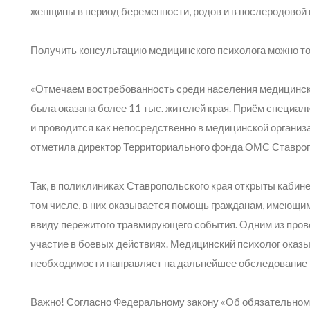
женщины в период беременности, родов и в послеродовой 
Получить консультацию медицинского психолога можно то
«Отмечаем востребованность среди населения медицинско
была оказана более 11 тыс. жителей края. Приём специал
и проводится как непосредственно в медицинской организац
отметила директор Территориального фонда ОМС Ставроп
Так, в поликлиниках Ставропольского края открыты кабин
том числе, в них оказывается помощь гражданам, имеющи
ввиду пережитого травмирующего события. Одним из пров
участие в боевых действиях. Медицинский психолог оказ
необходимости направляет на дальнейшее обследование 
Важно! Согласно Федеральному закону «Об обязательном