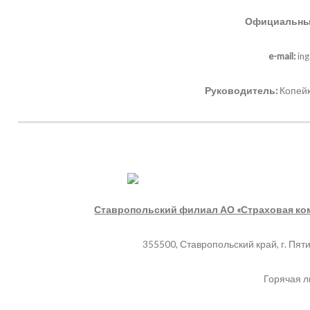
Официальный
e-mail:
ing
Руководитель:
Копейк
Ставропольский филиал
АО «Страховая ко
355500, Ставропольский край, г. Пят
Горячая л