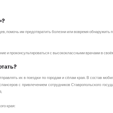
»?
цев, помочь им предотвратить болезни или вовремя обнаружить 
ние и проконсультироваться с высококлассными врачами в своём
отать?
правлять их в поездки по городам и сёлам края. В состав моби
спансеров с привлечением сотрудников Ставропольского госуд
й.
ого края: