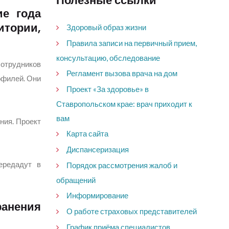
Полезные ссылки
ие года
итории,
Здоровый образ жизни
Правила записи на первичный прием,
консультацию, обследование
отрудников
Регламент вызова врача на дом
офилей. Они
Проект «За здоровье» в
Ставропольском крае: врач приходит к
вам
ния. Проект
Карта сайта
Диспансеризация
ередадут в
Порядок рассмотрения жалоб и
обращений
Информирование
анения
О работе страховых представителей
График приёма специалистов