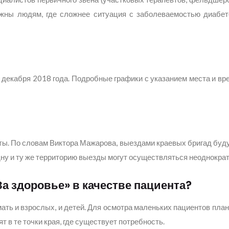
жны людям, где сложнее ситуация с заболеваемостью диабет
 декабря 2018 года. Подробные графики с указанием места и вр
кты. По словам Виктора Мажарова, выездами краевых бригад буд
дну и ту же территорию выезды могут осуществляться неоднократ
За здоровье» в качестве пациента?
ать и взрослых, и детей. Для осмотра маленьких пациентов пла
 в те точки края, где существует потребность.