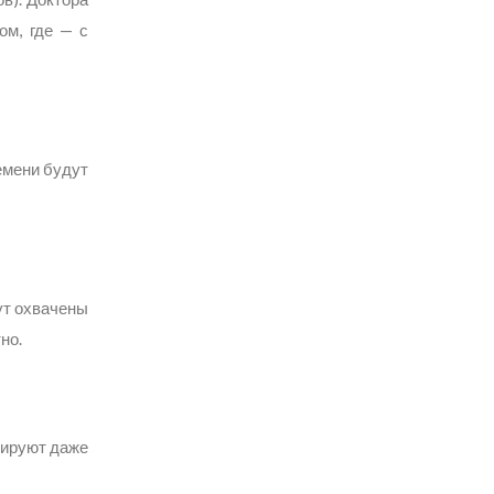
ом, где — с
емени будут
ут охвачены
но.
нируют даже