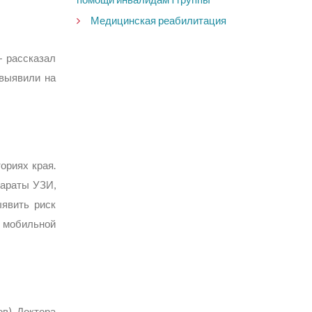
Медицинская реабилитация
— рассказал
 выявили на
ориях края.
параты УЗИ,
ыявить риск
и мобильной
в). Доктора