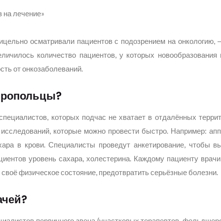
з на лечение»
ицельно осматривали пациентов с подозрением на онкологию, 
еличилось количество пациентов, у которых новообразования
сть от онкозаболеваний.
вропольцы?
пециалистов, которых подчас не хватает в отдалённых террит
 исследований, которые можно провести быстро. Например: ап
хара в крови. Специалисты проведут анкетирование, чтобы в
ациентов уровень сахара, холестерина. Каждому пациенту врач
 своё физическое состояние, предотвратить серьёзные болезни.
ачей?
циалистов первичного звена (участковых терапевтов, фельдшеро