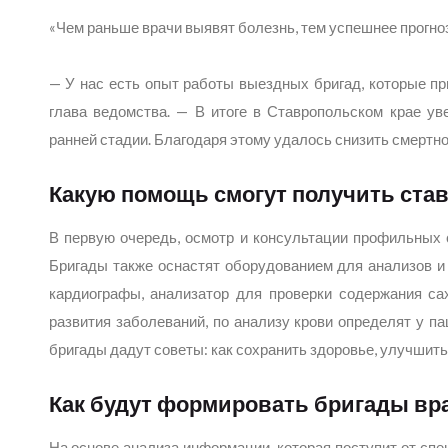
«Чем раньше врачи выявят болезнь, тем успешнее прогно
— У нас есть опыт работы выездных бригад, которые пр
глава ведомства. — В итоге в Ставропольском крае ув
ранней стадии. Благодаря этому удалось снизить смертно
Какую помощь смогут получить ста
В первую очередь, осмотр и консультации профильных с
Бригады также оснастят оборудованием для анализов и
кардиографы, анализатор для проверки содержания са
развития заболеваний, по анализу крови определят у п
бригады дадут советы: как сохранить здоровье, улучшить
Как будут формировать бригады вр
На основе анализа информации, которая поступит от спе