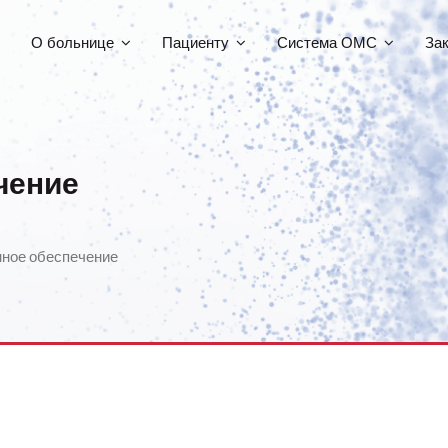
О больнице
Пациенту
Система ОМС
За
чение
нное обеспечение