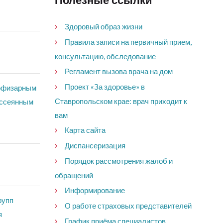
Полезные ссылки
Здоровый образ жизни
Правила записи на первичный прием,
консультацию, обследование
Регламент вызова врача на дом
Проект «За здоровье» в
пофизарным
Ставропольском крае: врач приходит к
ассеянным
вам
Карта сайта
Диспансеризация
Порядок рассмотрения жалоб и
обращений
Информирование
рупп
О работе страховых представителей
я
График приёма специалистов