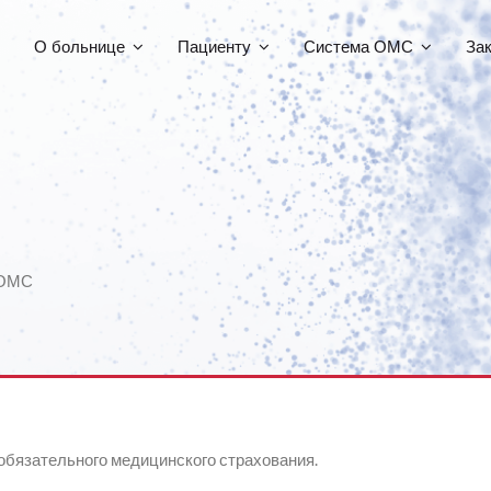
О больнице
Пациенту
Система ОМС
За
ОМС
обязательного медицинского страхования.