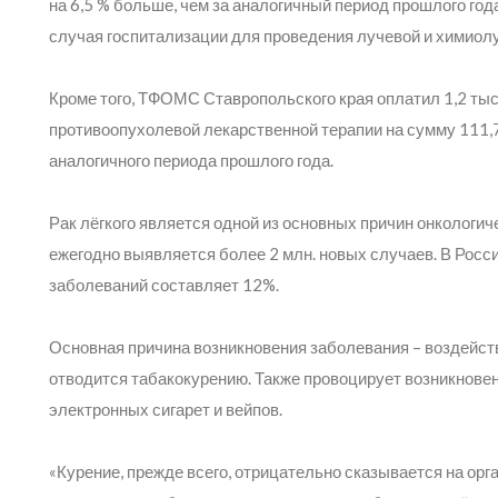
на 6,5 % больше, чем за аналогичный период прошлого года
случая госпитализации для проведения лучевой и химиолу
Кроме того, ТФОМС Ставропольского края оплатил 1,2 ты
противоопухолевой лекарственной терапии на сумму 111,7
аналогичного периода прошлого года.
Рак лёгкого является одной из основных причин онкологич
ежегодно выявляется более 2 млн. новых случаев. В Росси
заболеваний составляет 12%.
Основная причина возникновения заболевания – воздейств
отводится табакокурению. Также провоцирует возникнове
электронных сигарет и вейпов.
«Курение, прежде всего, отрицательно сказывается на ор