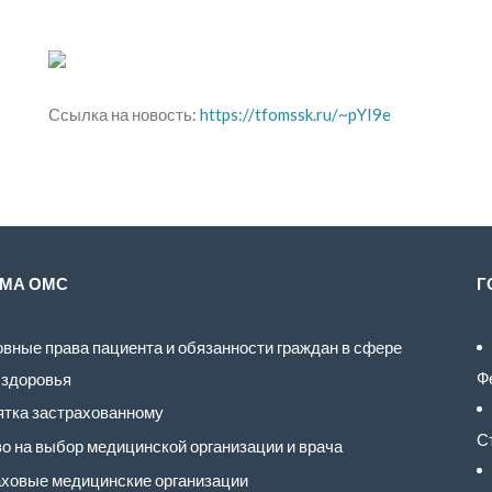
Ссылка на новость:
https://tfomssk.ru/~pYI9e
МА ОМС
Г
вные права пациента и обязанности граждан в сфере
Ф
 здоровья
тка застрахованному
С
о на выбор медицинской организации и врача
ховые медицинские организации