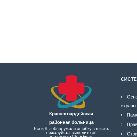
СИСТЕ
Осно
охраны
Красногвардейская
Памя
районная больница
Прав
Если Вы обнаружили ошибку в тексте,
пожалуйста, выделите её
Стра
и нажмите Ctrl + Enter