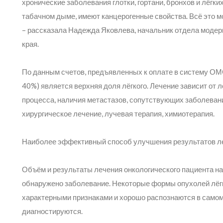
хронические заболевания глотки, гортани, бронхов и лёг
табачном дыме, имеют канцерогенные свойства. Всё это 
– рассказала Надежда Яковлева, начальник отдела мод
края.
По данным счетов, предъявленных к оплате в систему ОМС
40%) является верхняя доля лёгкого. Лечение зависит от 
процесса, наличия метастазов, сопутствующих заболева
хирургическое лечение, лучевая терапия, химиотерапия.
Наиболее эффективный способ улучшения результатов лече
Объём и результаты лечения онкологического пациента на
обнаружено заболевание. Некоторые формы опухолей лёг
характерными признаками и хорошо распознаются в самом
диагностируются.