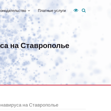
конодательство
Платные услуги
са на Ставрополье
онавируса на Ставрополье