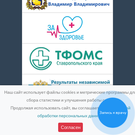
Наш сайт использует файлы cookies и метрические программы дл
сбора статистики и улучшения работы сайта.
Продолжая использовать сайт, вы соглашаетесь с
Политикой
Запись к врачу
обработки персональных данных
.
© 2016-2026
Medpic LLC.
Лицензия:
ЛО-26-01-004900 от
25 марта 2019 г.
Согласен