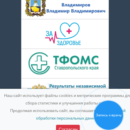
Наш сайт использует файлы cookies и метрические программы дл
сбора статистики и улучшения работы сайта.
Продолжая использовать сайт, вы соглашаетесь с
Политикой
Запись к врачу
обработки персональных данных
.
© 2016-2026
Medpic LLC.
Лицензия:
ЛО-26-01-004900 от
25 марта 2019 г.
Согласен