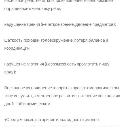
несвязная речь, нечёткое произношение, и непонимание
обращённой к человеку речи;
нарушение зрения (нечёткое зрение, двоение предметов);
шаткость походки, головокружение, потеря баланса и
координации;
нарушение глотания (невозможность проглотить пищу,
воду);
Внезапное их появление говорит скорее о геморрагическом
типе инсульта, а медленное развитие, в течение нескольких
дней – об ишемическом.
«Среди множества причин инвалидности именно