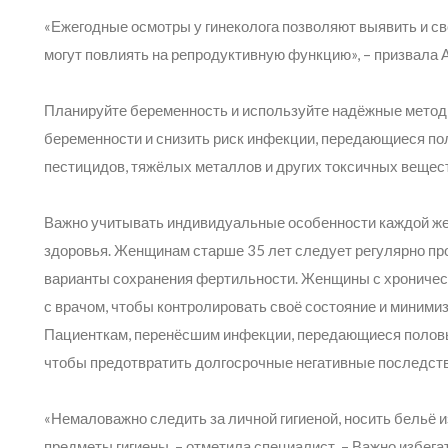
«Ежегодные осмотры у гинеколога позволяют выявить и с
могут повлиять на репродуктивную функцию»,
– призвала 
Планируйте беременность и используйте надёжные метод
беременности и снизить риск инфекции, передающиеся по
пестицидов, тяжёлых металлов и других токсичных вещест
Важно учитывать индивидуальные особенности каждой же
здоровья. Женщинам старше 35 лет следует регулярно пр
варианты сохранения фертильности. Женщины с хроничес
с врачом, чтобы контролировать своё состояние и минимиз
Пациенткам, перенёсшим инфекции, передающиеся половы
чтобы предотвратить долгосрочные негативные последств
«Немаловажно следить за личной гигиеной, носить бельё и
предметы гигиены,
– отметила специалист, –
Важно избегат