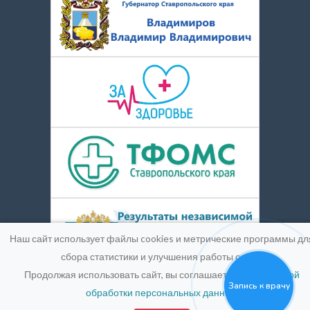
Наш сайт использует файлы cookies и метрические программы дл
сбора статистики и улучшения работы сайта.
Продолжая использовать сайт, вы соглашаетесь с
Политикой
Запись к врачу
обработки персональных данных
.
© 2016-2026
Medpic LLC.
Лицензия:
ЛО-26-01-004900 от