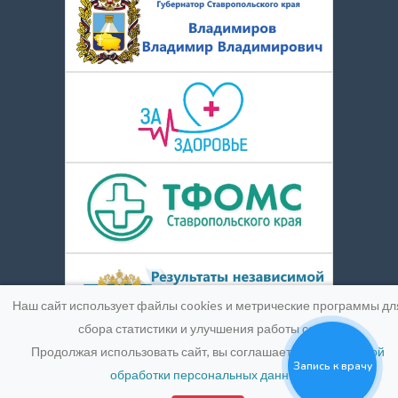
Наш сайт использует файлы cookies и метрические программы дл
сбора статистики и улучшения работы сайта.
Продолжая использовать сайт, вы соглашаетесь с
Политикой
Запись к врачу
обработки персональных данных
.
© 2016-2026
Medpic LLC.
Лицензия:
ЛО-26-01-004900 от