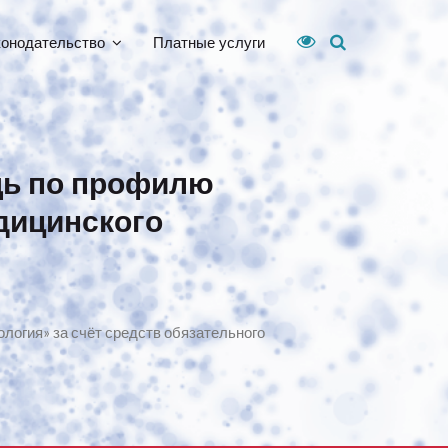
конодательство
Платные услуги
щь по профилю
дицинского
огия» за счёт средств обязательного