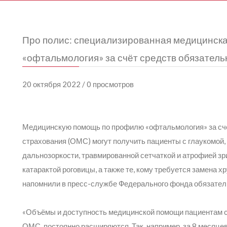
Про полис: специализированная медицинск
«офтальмология» за счёт средств обязатель
20 октября 2022 / 0 просмотров
Медицинскую помощь по профилю «офтальмология» за счё
страхования (ОМС) могут получить пациенты с глаукомой,
дальнозоркости, травмированной сетчаткой и атрофией зр
катарактой роговицы, а также те, кому требуется замена 
напомнили в пресс-службе Федерального фонда обязатель
«Объёмы и доступность медицинской помощи пациентам с 
ОМС, постоянно расширяются. Так, например, за 8 месяце