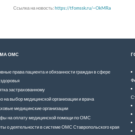
Ссылка на новость:
https://tfomssk.ru/~OkMRa
МА ОМС
Г
вные права пациента и обязанности граждан в сфере
Ф
 здоровья
тка застрахованному
С
о на выбор медицинской организации и врача
ховые медицинские организации
фы на оплату медицинской помощи по ОМС
ты о деятельности в системе ОМС Ставропольского края