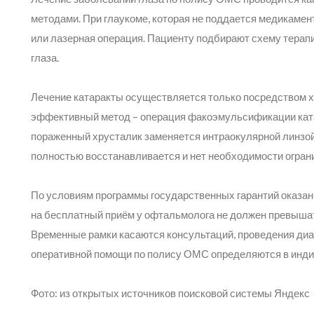
методами. При глаукоме, которая не поддается медикамен
или лазерная операция. Пациенту подбирают схему терап
глаза.
Лечение катаракты осуществляется только посредством 
эффективный метод – операция факоэмульсификации ката
пораженный хрусталик заменяется интраокулярной линзой
полностью восстанавливается и нет необходимости огран
По условиям программы государственных гарантий оказан
на бесплатный приём у офтальмолога не должен превышат
Временные рамки касаются консультаций, проведения диа
оперативной помощи по полису ОМС определяются в инди
Фото: из открытых источников поисковой системы Яндекс