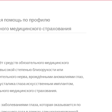
ая помощь по профилю
ного медицинского страхования
т средств обязательного медицинского
 высокой степенью близорукости или
ительного нерва, врождёнными аномалиями глаз,
хрусталика глаза искусственным имплантом,
ного медицинского страхования.
заболеваниями глаза, которая оказывается по
в текущего года в рамках специализированной