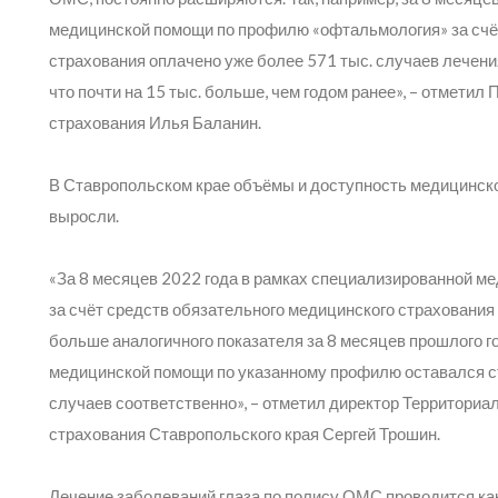
медицинской помощи по профилю «офтальмология» за счё
страхования оплачено уже более 571 тыс. случаев лечения
что почти на 15 тыс. больше, чем годом ранее»,
– отметил 
страхования Илья Баланин.
В Ставропольском крае объёмы и доступность медицинск
выросли.
«За 8 месяцев 2022 года в рамках специализированной 
за счёт средств обязательного медицинского страхования
больше аналогичного показателя за 8 месяцев прошлого го
медицинской помощи по указанному профилю оставался с
случаев соответственно»,
– отметил директор Территориа
страхования Ставропольского края Сергей Трошин.
Лечение заболеваний глаза по полису ОМС проводится как