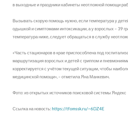
в выходные и праздники кабинеты неотложной помощи рабо
Вызывать скорую помощь нужно, если температура у дете
одышкой и симптомами интоксикации, а у взрослых – 39 г
температура ниже, следует обращаться в службу неотлож
«Часть стационаров в крае приспособлена под госпитал
маршрутизация взрослых и детей с гриппом и пневмония
корректируется с учётом текущей ситуации, чтобы наибол
медицинской помощи»,
– отметила Яна Манкевич.
Фото: из открытых источников поисковой системы Яндекс
Ссылка на новость:
https://tfomssk.ru/~6DZ4E