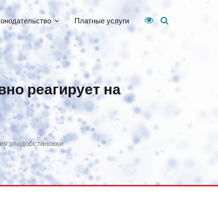
конодательство
Платные услуги
но реагирует на
ния эпидобстановки