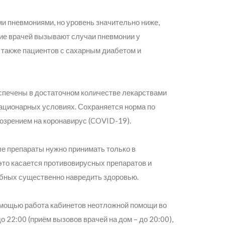
 пневмониями, но уровень значительно ниже,
ие врачей вызывают случаи пневмонии у
а также пациентов с сахарным диабетом и
еспечены в достаточном количестве лекарствами
тационарных условиях. Сохраняется норма по
озрением на коронавирус (COVID-19).
ые препараты нужно принимать только в
это касается противовирусных препаратов и
обных существенно навредить здоровью.
омощью работа кабинетов неотложной помощи во
 22:00 (приём вызовов врачей на дом – до 20:00),