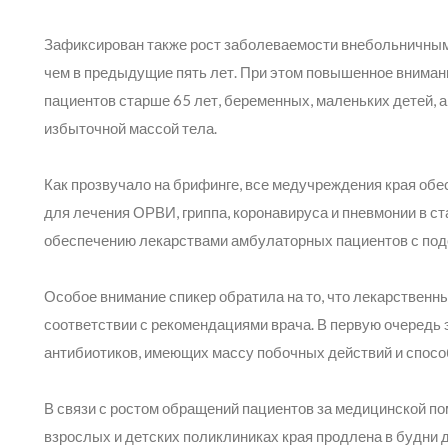
Зафиксирован также рост заболеваемости внебольничными
чем в предыдущие пять лет. При этом повышенное вниман
пациентов старше 65 лет, беременных, маленьких детей, 
избыточной массой тела.
Как прозвучало на брифинге, все медучреждения края об
для лечения ОРВИ, гриппа, коронавируса и пневмонии в с
обеспечению лекарствами амбулаторных пациентов с под
Особое внимание спикер обратила на то, что лекарственн
соответствии с рекомендациями врача. В первую очередь 
антибиотиков, имеющих массу побочных действий и спос
В связи с ростом обращений пациентов за медицинской п
взрослых и детских поликлиниках края продлена в будни до