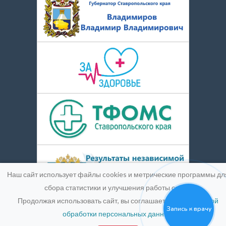
Наш сайт использует файлы cookies и метрические программы дл
сбора статистики и улучшения работы сайта.
Продолжая использовать сайт, вы соглашаетесь с
Политикой
Запись к врачу
обработки персональных данных
.
© 2016-2026
Medpic LLC.
Лицензия:
ЛО-26-01-004900 от