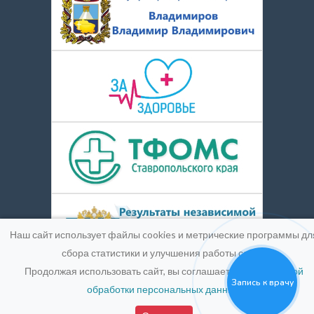
Наш сайт использует файлы cookies и метрические программы дл
сбора статистики и улучшения работы сайта.
Продолжая использовать сайт, вы соглашаетесь с
Политикой
Запись к врачу
обработки персональных данных
.
© 2016-2026
Medpic LLC.
Лицензия:
ЛО-26-01-004900 от
25 марта 2019 г.