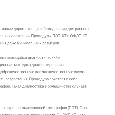
тивные дорогостоящие обследования для раннего
пасных состояний. Процедуры ПЭТ-КТ и ОФЭТ-КТ
ания даже минимальных размеров.
развивающийся диагностический и
ционная методика диагностирования
 доброкачественную или злокачественную опухоль
сть разрастания. Процедура сочетает в себе
афии. Такая диагностика в большинстве случаев
 позитронно-эмиссионной томографии (ПЭТ). Она
адиологического исследования. ОФЭКТ-КТ – это