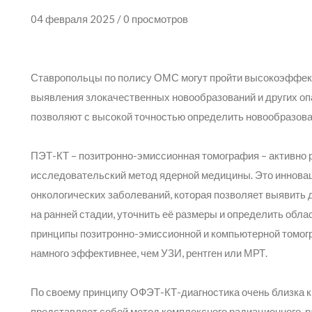
04 февраля 2025 / 0 просмотров
Ставропольцы по полису ОМС могут пройти высокоэффек
выявления злокачественных новообразований и других о
позволяют с высокой точностью определить новообразов
ПЭТ-КТ – позитронно-эмиссионная томография – активно 
исследовательский метод ядерной медицины. Это иннова
онкологических заболеваний, которая позволяет выявить
на ранней стадии, уточнить её размеры и определить обла
принципы позитронно-эмиссионной и компьютерной томогр
намного эффективнее, чем УЗИ, рентген или МРТ.
По своему принципу ОФЭТ-КТ-диагностика очень близка к
представляет собой метод комплексного радиационного-р