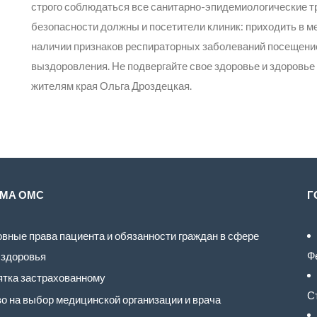
строго соблюдаться все санитарно-эпидемиологические 
безопасности должны и посетители клиник: приходить в м
наличии признаков респираторных заболеваний посещение
выздоровления. Не подвергайте свое здоровье и здоровье
жителям края Ольга Дроздецкая.
МА ОМС
Г
вные права пациента и обязанности граждан в сфере
Ф
 здоровья
тка застрахованному
С
о на выбор медицинской организации и врача