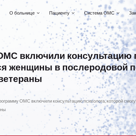
О больнице
Пациенту
Система ОМС
За
ОМС включили консультацию п
ся женщины в послеродовой п
 ветераны
рограмму ОМС включили консультацию психолога, которой смог
аны