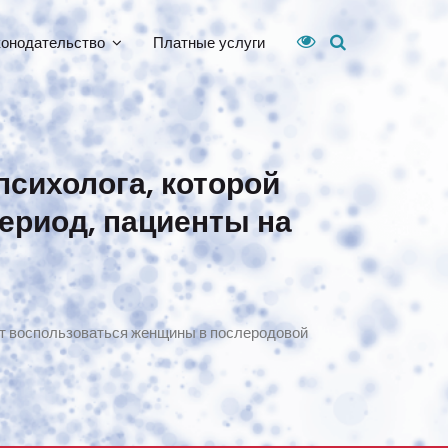
конодательство
Платные услуги
сихолога, которой
ериод, пациенты на
ут воспользоваться женщины в послеродовой