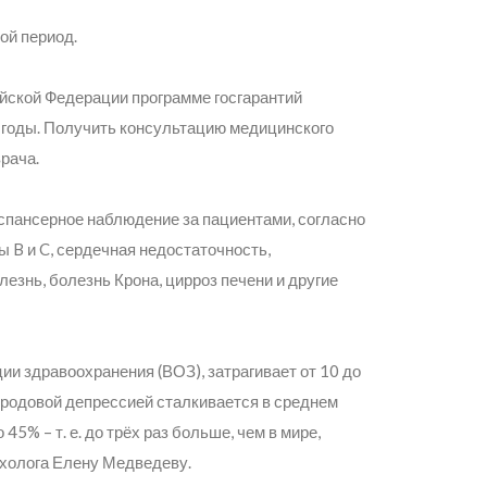
ой период.
йской Федерации программе госгарантий
 годы. Получить консультацию медицинского
рача.
спансерное наблюдение за пациентами, согласно
 B и C, сердечная недостаточность,
езнь, болезнь Крона, цирроз печени и другие
и здравоохранения (ВОЗ), затрагивает от 10 до
еродовой депрессией сталкивается в среднем
45% – т. е. до трёх раз больше, чем в мире,
ихолога Елену Медведеву.