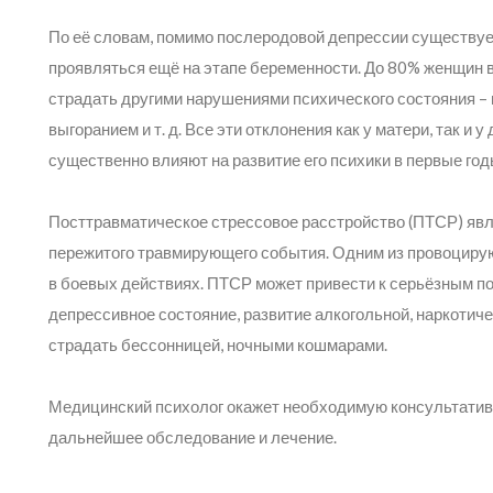
По её словам, помимо послеродовой депрессии существует
проявляться ещё на этапе беременности. До 80% женщин в
страдать другими нарушениями психического состояния –
выгоранием и т. д. Все эти отклонения как у матери, так и 
существенно влияют на развитие его психики в первые год
Посттравматическое стрессовое расстройство (ПТСР) явл
пережитого травмирующего события. Одним из провоцирую
в боевых действиях. ПТСР может привести к серьёзным по
депрессивное состояние, развитие алкогольной, наркотич
страдать бессонницей, ночными кошмарами.
Медицинский психолог окажет необходимую консультатив
дальнейшее обследование и лечение.