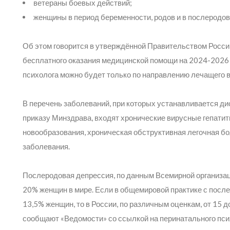
ветераны боевых действий;
женщины в период беременности, родов и в послеродов
Об этом говорится в утверждённой Правительством Росси
бесплатного оказания медицинской помощи на 2024-2026
психолога можно будет только по направлению лечащего в
В перечень заболеваний, при которых устанавливается ди
приказу Минздрава, входят хронические вирусные гепатиты
новообразования, хроническая обструктивная легочная бол
заболевания.
Послеродовая депрессия, по данным Всемирной организаци
20% женщин в мире. Если в общемировой практике с посл
13,5% женщин, то в России, по различным оценкам, от 15 до 
сообщают «Ведомости» со ссылкой на перинатального пс