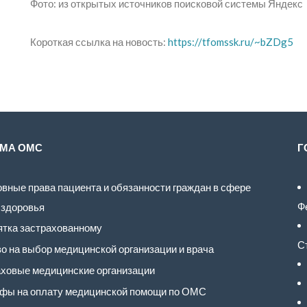
Фото: из открытых источников поисковой системы Яндекс
Короткая ссылка на новость:
https://tfomssk.ru/~bZDg5
МА ОМС
Г
вные права пациента и обязанности граждан в сфере
Ф
 здоровья
тка застрахованному
С
о на выбор медицинской организации и врача
ховые медицинские организации
фы на оплату медицинской помощи по ОМС