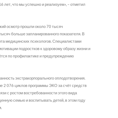
16 лет, что мы успешно и реализуем»
, – отметил
ский осмотр прошли около 70 тысяч
 тысяч больше запланированного показателя. В
бота медицинских психологов. Специалистами
отивации подростков к здоровому образу жизни и
ётся по профилактике и предупреждению
ванность экстракорпорального оплодотворения.
ие 2 076 циклов программы ЭКО за счёт средств
язи с ростом востребованности этого вида
енную семью и воспитывать детей, в этом году
.