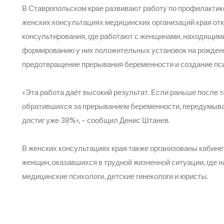
В Ставропольском крае развивают работу по профилактик
женских консультациях медицинских организаций края от
консультирования, где работают с женщинами, находящими
формированию у них положительных установок на рождени
предотвращение прерывания беременности и создание пси
«Эта работа даёт высокий результат. Если раньше после 
обратившихся за прерыванием беременности, передумывали
достиг уже 38%»,
– сообщил Денис Штанев.
В женских консультациях края также организованы каби
женщин, оказавшихся в трудной жизненной ситуации, где 
медицинские психологи, детские гинекологи и юристы.