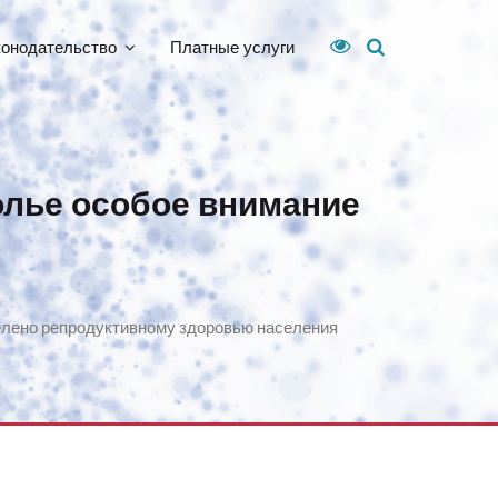
конодательство
Платные услуги
олье особое внимание
елено репродуктивному здоровью населения