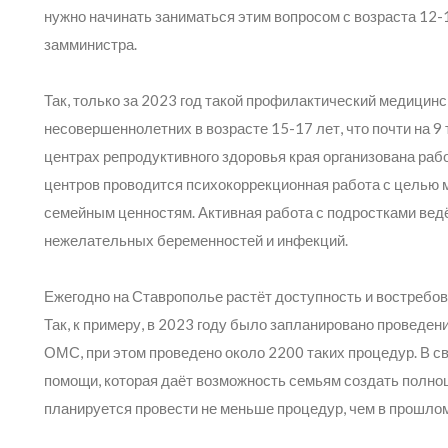
нужно начинать заниматься этим вопросом с возраста 12-
замминистра.
Так, только за 2023 год такой профилактический медицин
несовершеннолетних в возрасте 15-17 лет, что почти на 9
центрах репродуктивного здоровья края организована ра
центров проводится психокоррекционная работа с целью м
семейным ценностям. Активная работа с подростками вед
нежелательных беременностей и инфекций.
Ежегодно на Ставрополье растёт доступность и востребо
Так, к примеру, в 2023 году было запланировано проведен
ОМС, при этом проведено около 2200 таких процедур. В св
помощи, которая даёт возможность семьям создать полноц
планируется провести не меньше процедур, чем в прошлом