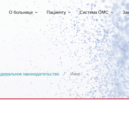
О больнице
Пациенту
Система ОМС
За
деральное законодательство
Иное