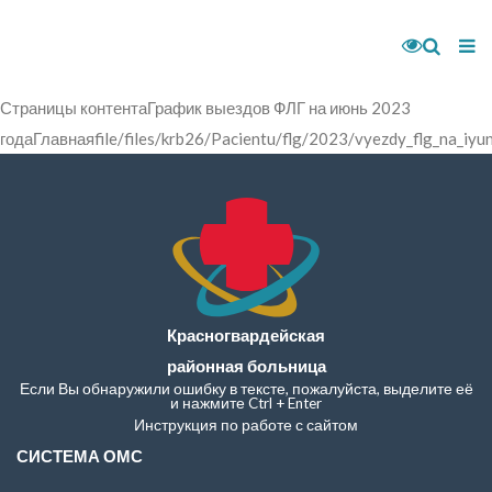
Страницы контентаГрафик выездов ФЛГ на июнь 2023
годаГлавнаяfile/files/krb26/Pacientu/flg/2023/vyezdy_flg_na_iyu
Красногвардейская
районная больница
Если Вы обнаружили ошибку в тексте, пожалуйста, выделите её
и нажмите Ctrl + Enter
Инструкция по работе с сайтом
СИСТЕМА ОМС