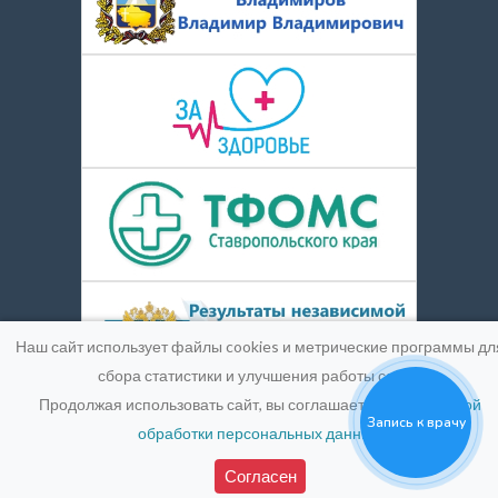
Наш сайт использует файлы cookies и метрические программы дл
сбора статистики и улучшения работы сайта.
Продолжая использовать сайт, вы соглашаетесь с
Политикой
Запись к врачу
обработки персональных данных
.
© 2016-2026
Medpic LLC.
Лицензия:
ЛО-26-01-004900 от
25 марта 2019 г.
Согласен