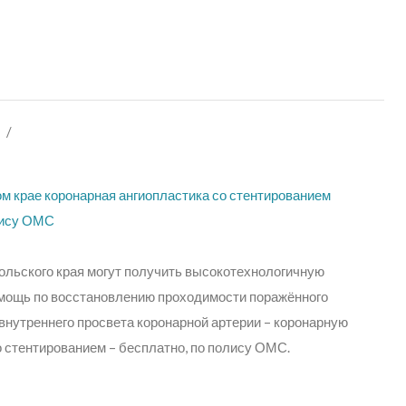
/
м крае коронарная ангиопластика со стентированием
ису ОМС ​
льского края могут получить высокотехнологичную
мощь по восстановлению проходимости поражённого
внутреннего просвета коронарной артерии – коронарную
о стентированием – бесплатно, по полису ОМС.