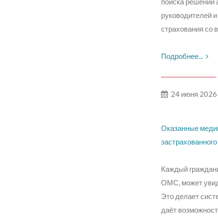
поиска решений 
руководителей и
страхования со в
Подробнее...
24 июня 2026
Оказанные медиц
застрахованного 
Каждый граждани
ОМС, может увид
Это делает сист
даёт возможност